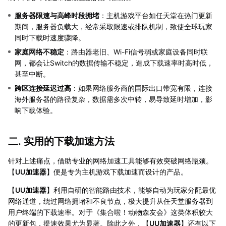
服务器限速与高峰时段拥堵
：主机游戏平台如任天堂在热门更新
期间，服务器负载大，经常采取限速或排队机制，致使全球玩家
同时下载时速度骤降。
家庭网络不稳定
：路由器老旧、Wi-Fi信号弱或家庭设备同时联
网，都会让Switch的数据传输不稳定，造成下载速率时高时低，
甚至中断。
跨区连接延迟过高
：如果网络服务商的国际出口带宽有限，连接
海外服务器的路径复杂，数据需多次中转，易导致延时增加，影
响下载体验。
二. 实用的下载加速方法
针对上述痛点，借助专业的网络加速工具能够有效突破网络瓶颈。
【
UU加速器
】便是专为主机游戏下载加速而设计的产品。
【
UU加速器
】利用自研的智能路由技术，能够自动为玩家分配最优
网络通道，绕过网络拥堵和不良节点，极大提升从任天堂服务器到
用户终端的下载速率。对于《集合啦！动物森友会》这类体积较大
的更新包，提速效果尤为显著。除此之外，【
UU加速器
】还有以下