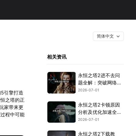
简体中文
相关资讯
永恒之塔2进不去问
题全解：突破网络与
验证封锁！
2026-07-01
幻5引擎打造
永恒之塔的正
永恒之塔2卡顿原因
玩家带来更
分析及优化加速全攻
载过程中可能
略！
2026-07-01
永恒之塔2下载教