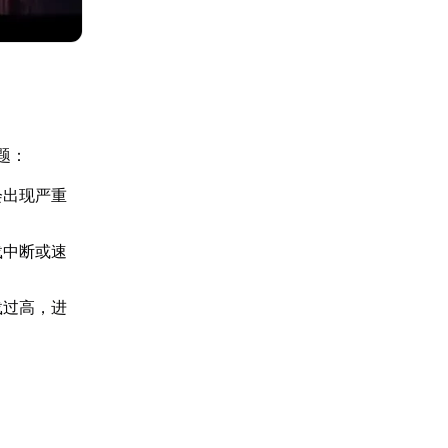
题：
会出现严重
载中断或速
载过高，进