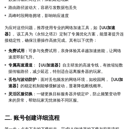
路由路径波动大，容易引发数据包丢失
高峰时段网络拥堵，影响响应速度
为应对这些问题，推荐使用专业的网络加速工具，如【
UU加速
器
】。该工具为《永恒之塔2》定制了专属优化方案，能显著提升连
接稳定性，确保注册操作高效完成。其有以下优势：
免费试用
：可参与免费试用，亲身体验其卓越加速效能，让网络
速度即刻飞升。
专属高速通道
：【
UU加速器
】自主研发的高速专线，有效缩短数
据传输路径，减少延迟，特别适合远离服务器的玩家。
丢包与波动防护
：面对丢包频发的网络环境，如校园网，【
UU加
速器
】的稳定机制能够缓解波动，显著降低断线概率。
灵活区服切换
：一键更换目标服务器并锁定IP，防止频繁变动带
来的异常，帮助玩家无忧体验不同区服。
二. 账号创建详细流程
第一步：点击下方的下载标志，完成UU加速器的下载与安装流程。