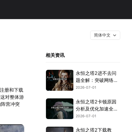
简体中文
相关资讯
永恒之塔2进不去问
题全解：突破网络与
验证封锁！
2026-07-01
预注册和下载
，这对整体游
永恒之塔2卡顿原因
的阵营冲突
分析及优化加速全攻
略！
2026-07-01
永恒之塔2下载教