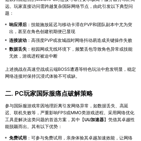
远。玩家直接访问需跨越复杂国际网络节点，由此引发以下典型问
题：
响应滞后
：技能施放延迟与移动卡滞在PVP和团队副本中尤为突
出，甚至在角色创建初期便已显现
连接波动
：高强度PVP或攻城战时网络抖动易造成关键操作失败
数据丢失
：校园网或无线环境下，频繁丢包导致角色异常或技能
无效，游戏进程被迫中断
上述挑战在高速空战或云端BOSS遭遇等特色玩法中愈发明显，稳定
网络连接对保持沉浸式体验不可或缺。
二. PC玩家国际服痛点破解策略
参与国际服游戏常因地理距离引发网络异常，如数据丢失、高延
迟、联机失败等，严重影响FPS或MMO类游戏进程。采用网络优化
工具是解决这类问题的首选方案，其中【
UU加速器
】凭借其卓越性
能脱颖而出。其有以下优势：
免费试用
：可参与免费试用，亲身体验其卓越加速效能，让网络