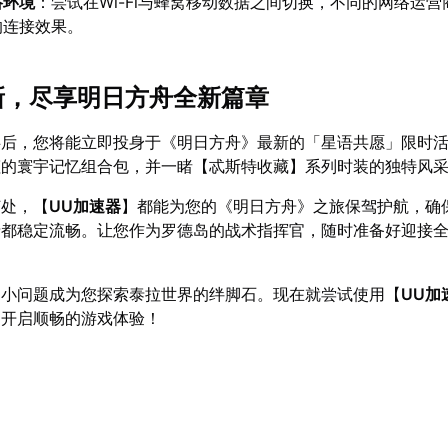
络环境
：尝试在Wi-Fi与蜂窝移动数据之间切换，不同的网络运
的连接效果。
更新，尽享明日方舟全新篇章
碍后，您将能立即投身于《明日方舟》最新的「星语共愿」限时
娅的寰宇记忆组合包，并一睹【忒斯特收藏】系列时装的独特风
何处，【
UU加速器
】都能为您的《明日方舟》之旅保驾护航，确
录都稳定流畅。让您作为罗德岛的战术指挥官，随时准备好迎接
的小问题成为您探索泰拉世界的绊脚石。现在就尝试使用【
UU加
刻开启顺畅的游戏体验！