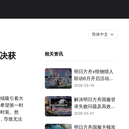
简体中文
解决获
相关资讯
明日方舟x怪物猎人
联动6月开启活动与
网络优化攻略！
2026-05-19
持续吸引着大
解决明日方舟国服登
切希望第一时
录失败问题及高效优
新时装。然
化建议！
2026-05-01
，导致无法
明日方舟国服卡顿攻