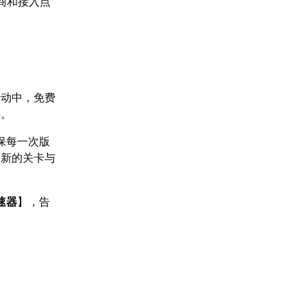
营商和接入点
活动中，免费
采。
保每一次版
全新的关卡与
速器
】，告