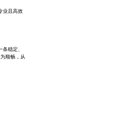
专业且高效
一条稳定、
更为顺畅，从
。
。