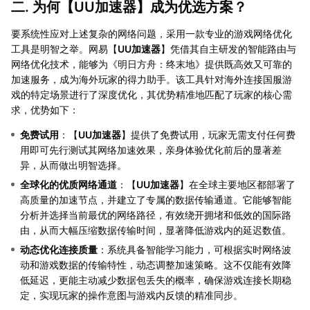
二. 为何【
UU加速器
】成为优选方案？
要系统性应对上述复杂的网络问题，采用一款专业的游戏网络优化
工具是明智之举。网易【
UU加速器
】凭借其自主研发的智能路由与
网络优化技术，能够为《明日方舟：终末地》提供既高效又可靠的
加速服务，成为海外玩家的得力助手。该工具针对海外连接国服游
戏的特定场景进行了深度优化，其优势精准地匹配了玩家的核心需
求，优势如下：
免费试用
：【
UU加速器
】提供了免费试用，玩家无需支付任何费
用即可先行测试其网络加速效果，亲身体验优化前后的显著差
异，从而做出明智选择。
全球化的优质网络通道
：【
UU加速器
】在全球主要地区都部署了
高质量的加速节点，并建立了专属的数据传输通道。它能够智能
分析并选择当前最优的网络路径，有效绕开拥堵和低效的国际路
由，从而大幅压缩数据传输时间，显著降低游戏内的延迟数值。
动态优化连接质量
：系统具备智能学习能力，可根据实时网络波
动和游戏数据的传输特性，动态调整加速策略。这不仅能有效降
低延迟，更能主动减少数据包丢失的概率，确保游戏连接长期稳
定，实现玩家的操作意图与游戏内反馈的精准同步。