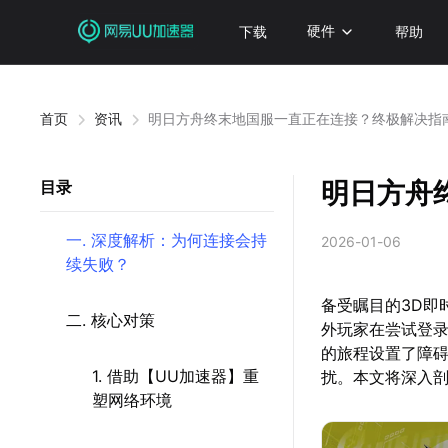
下载
硬件
帮助
首页
资讯
明日方舟终末地国服一直正在连接？终极解决指
明日方舟
目录
一. 深度解析：为何连接会持
2026-01-06
续失败？
备受瞩目的3D即
二. 核心对策
外玩家在尝试登录
的旅程设置了障
1. 借助【UU加速器】重
扰。本文将深入
塑网络环境