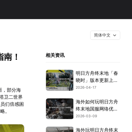
简体中文
指南！
相关资讯
明日方舟终末地「春
晓时」版本更新上线
全内容与畅玩指南！
2026-04-17
而，部分海
塔卫二世界
海外如何玩明日方舟
理员们倍感困
终末地国服网络优化
策略。
指南！
2026-03-09
海外玩明日方舟终末