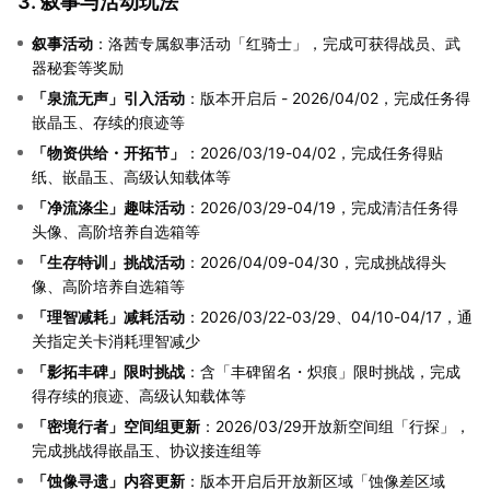
3. 叙事与活动玩法
叙事活动
：洛茜专属叙事活动「红骑士」，完成可获得战员、武
器秘套等奖励
「泉流无声」引入活动
：版本开启后 - 2026/04/02，完成任务得
嵌晶玉、存续的痕迹等
「物资供给・开拓节」
：2026/03/19-04/02，完成任务得贴
纸、嵌晶玉、高级认知载体等
「净流涤尘」趣味活动
：2026/03/29-04/19，完成清洁任务得
头像、高阶培养自选箱等
「生存特训」挑战活动
：2026/04/09-04/30，完成挑战得头
像、高阶培养自选箱等
「理智减耗」减耗活动
：2026/03/22-03/29、04/10-04/17，通
关指定关卡消耗理智减少
「影拓丰碑」限时挑战
：含「丰碑留名・炽痕」限时挑战，完成
得存续的痕迹、高级认知载体等
「密境行者」空间组更新
：2026/03/29开放新空间组「行探」，
完成挑战得嵌晶玉、协议接连组等
「蚀像寻遗」内容更新
：版本开启后开放新区域「蚀像差区域