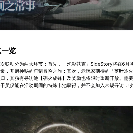
点一览
次联动分为两大环节：首先，「泡影苍霆」SideStory将在6月
空爆，开启神秘的狩猎冒险之旅；其次，老玩家期待的「落叶逐火
回归，其独有寻访池【砺火成锋】及奖励也将限时重新开放。需
关干员仅能在活动期间的特殊卡池获得，并不会加入常规寻访，