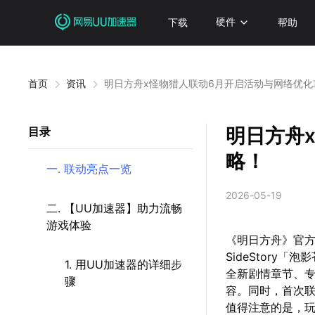
下载
硬件
帮助
首页
资讯
明日方舟x怪物猎人联动6月开启活动与网络优化
明日方舟
目录
略！
一. 联动亮点一览
2026-05-19
二. 【UU加速器】助力流畅
游戏体验
《明日方舟》官方
SideStory
1. 用UU加速器的详细步
全新剧情章节、
骤
容。同时，首次
值得注意的是，