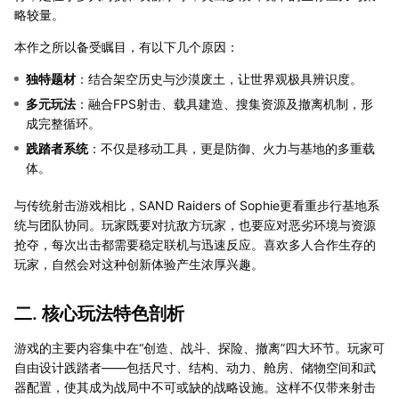
略较量。
本作之所以备受瞩目，有以下几个原因：
独特题材
：结合架空历史与沙漠废土，让世界观极具辨识度。
多元玩法
：融合FPS射击、载具建造、搜集资源及撤离机制，形
成完整循环。
践踏者系统
：不仅是移动工具，更是防御、火力与基地的多重载
体。
与传统射击游戏相比，SAND Raiders of Sophie更看重步行基地系
统与团队协同。玩家既要对抗敌方玩家，也要应对恶劣环境与资源
抢夺，每次出击都需要稳定联机与迅速反应。喜欢多人合作生存的
玩家，自然会对这种创新体验产生浓厚兴趣。
二. 核心玩法特色剖析
游戏的主要内容集中在“创造、战斗、探险、撤离”四大环节。玩家可
自由设计践踏者——包括尺寸、结构、动力、舱房、储物空间和武
器配置，使其成为战局中不可或缺的战略设施。这样不仅带来射击