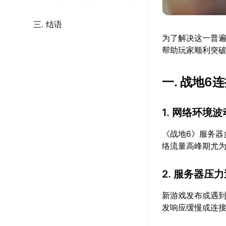
三. 结语
为了解决这一普
帮助玩家顺利突
一. 战地6
1. 网络环境波
《战地6》服务
络流量高峰期尤
2. 服务器压
新游戏发布或遇
发响应缓慢或连