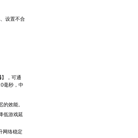
化、设置不合
器
】，可通
20毫秒，中
迟的效能。
降低游戏延
升网络稳定