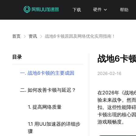
下载
硬件
帮助
首页
资讯
战地6卡顿原因及网络优化实用指南！
战地6卡
目录
一. 战地6卡顿的主要成因
2026-02-16
二. 如何改善卡顿与延迟？
在2026年《战
验未来战争。然
1. 提高网络质量
扣。这些性能障
卡顿出现的核心
游戏顺畅度。
1.1 用UU加速器的详细步
骤