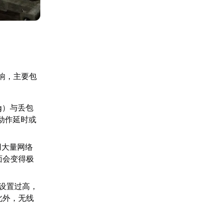
响，主要包
g）与丢包
动作延时或
用大量网络
面会变得极
设置过高，
此外，无线