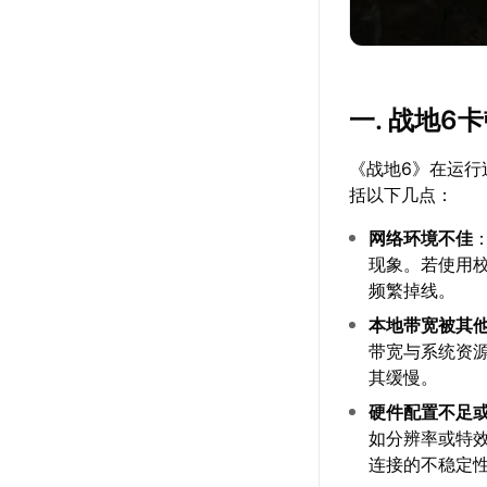
一. 战地6
《战地6》在运
括以下几点：
网络环境不佳
现象。若使用校
频繁掉线。
本地带宽被其
带宽与系统资
其缓慢。
硬件配置不足
如分辨率或特
连接的不稳定