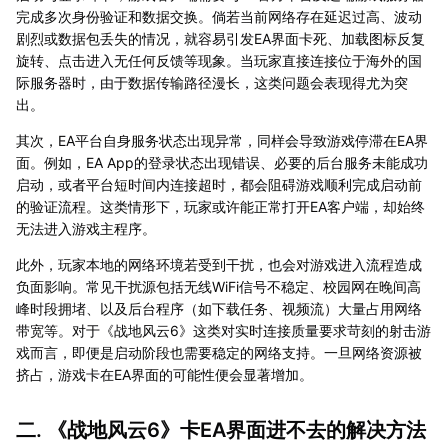
完成多次身份验证和数据交换。倘若当前网络存在延迟过高、波动
剧烈或数据包丢失的情况，就容易引发EA界面卡死、加载图标反复
旋转、点击进入无任何反馈等现象。当玩家直接连接位于海外的国
际服务器时，由于数据传输路径漫长，这类问题会表现得尤为突
出。
其次，EA平台自身服务状态出现异常，同样会导致游戏停滞在EA界
面。例如，EA App的登录状态出现错误、必要的后台服务未能成功
启动，或者平台短时间内连接超时，都会阻碍游戏顺利完成启动前
的验证流程。这类情形下，玩家或许能正常打开EA客户端，却始终
无法进入游戏主程序。
此外，玩家本地的网络环境若受到干扰，也会对游戏进入流程造成
负面影响。常见干扰源包括无线WiFi信号不稳定、校园网在晚间高
峰时段拥堵、以及后台程序（如下载任务、视频流）大量占用网络
带宽等。对于《战地风云6》这类对实时连接质量要求苛刻的射击游
戏而言，即便是启动阶段也需要稳定的网络支持。一旦网络资源被
挤占，游戏卡在EA界面的可能性便会显著增加。
二. 《战地风云6》卡EA界面进不去的解决方法