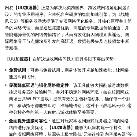
网易【
UU加速器
】正是为解决此类跨国界、跨区域网络延迟问题而
设计的专业应用程序。它依托自主研发的智能加速引擎，为《战地
风云6》等服务器游戏提供了专项网络优化服务。其核心原理并非简
单的网络代理，而是通过搭建优质、高速的专属数据传输通道，并
智能选择最优的网络传输路径，从而有效化解因物理距离遥远、国
际网络骨干节点拥堵所引发的高延迟、数据包丢失及连接频繁中断
等顽疾。
【
UU加速器
】在解决游戏网络问题方面具备以下突出优势：
免费试用
：可参与免费试用，亲身体验其卓越加速效能，让网络
速度即刻飞升。
显著降低延迟与强化网络稳定性
：该工具能够大幅削减游戏数据
往返服务器的传输时间，并对不稳定的网络环境（如在校园网或
商场公共Wi-Fi下游戏）提供有效的丢包补偿机制，确保每一个射
击、移动指令都能被即时、准确地传达，这对于《战地风云6》这
种分秒必争的第一人称射击游戏体验至关重要。
全面提升连接可靠性
：通过对玩家本地到游戏服务器之间的网络
路由进行深度优化，【
UU加速器
】能够为玩家构建一个持久、可
靠的虚拟网络环境，从源头上极大降低“无法连接到内容服务器”等