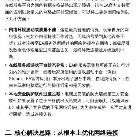
在线服务平台之间的数据交换链路出现了障碍。结合EA官方支持页
面的说明以及常见的网络故障排查经验，可以将主要原因归结为以
下几个方面：
网络环境波动或质量不佳
：这是最为普遍的情况。玩家自身的网
络状况（例如路由器持续工作过热、无线信号受到其他设备干
扰）或者连接至EA服务器所经过的网络路径存在拥堵，都极易引
发数据包传输延迟过高甚至丢失，最终导致连接被系统强制中
断。
在线服务或游戏平台状态异常
：EA的服务器集群可能正在进行计
划内的维护更新，或者玩家所使用的游戏启动平台（例如
Steam、EA官方应用）本身出现了服务中断。在此类情况下，任
何在玩家电脑端进行的操作通常都是无效的。
本地安全防护软件过度拦截
：电脑上安装的防火墙或第三方安全
软件如果设置了过于严格的出入站规则，可能会误判《战地风云
6》或其平台客户端的正常网络通信行为为潜在威胁，从而对其进
行阻断，造成连接失败。
二. 核心解决思路：从根本上优化网络连接