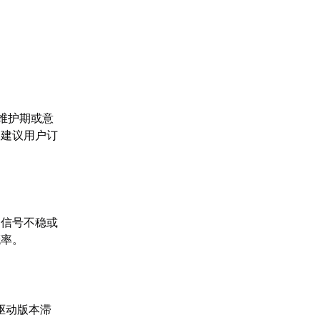
维护期或意
，建议用户订
i信号不稳或
概率。
卡驱动版本滞