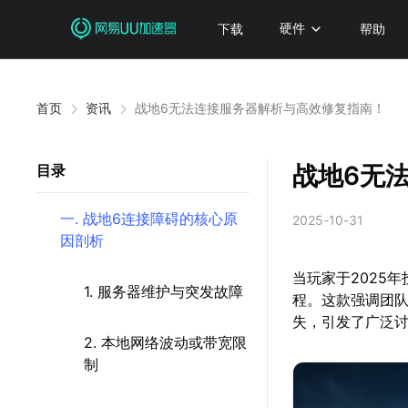
下载
硬件
帮助
首页
资讯
战地6无法连接服务器解析与高效修复指南！
战地6无
目录
一. 战地6连接障碍的核心原
2025-10-31
因剖析
当玩家于2025
1. 服务器维护与突发故障
程。这款强调团
失，引发了广泛
2. 本地网络波动或带宽限
制