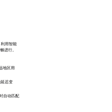
】利用智能
流畅进行。
。
远地区用
的延迟变
时自动匹配