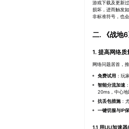
游戏下载及更新
损坏，进而触发如
非标准符号，也
二. 《战
1. 提高网络质
网络问题居首，
免费试用
：玩
智能分流加速
20ms，中心地区
抗丢包措施
：
一键切服与IP
1.1 用UU加