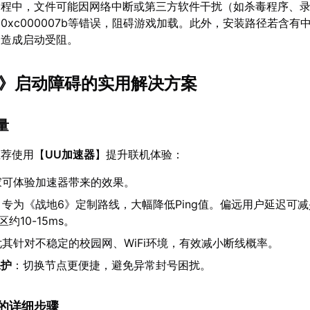
过程中，文件可能因网络中断或第三方软件干扰（如杀毒程序、
0xc000007b等错误，阻碍游戏加载。此外，安装路径若含有
会造成启动受阻。
地6》启动障碍的实用解决方案
量
推荐使用【
UU加速器
】提升联机体验：
家可体验加速器带来的效果。
：专为《战地6》定制路线，大幅降低Ping值。偏远用户延迟可减少
约10-15ms。
尤其针对不稳定的校园网、WiFi环境，有效减小断线概率。
保护
：切换节点更便捷，避免异常封号困扰。
速器的详细步骤