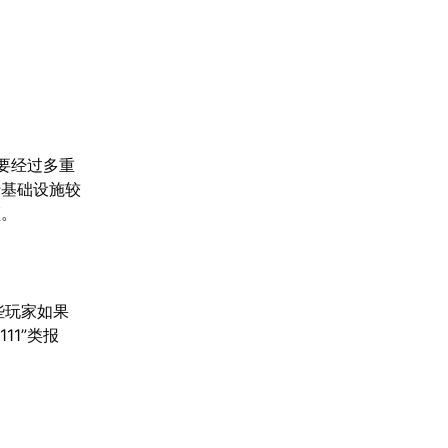
要经过多重
于基础设施较
顿。
些玩家如果
11”类报