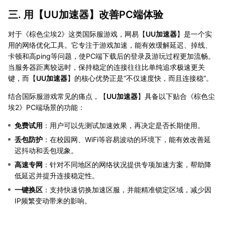
三. 用【
UU加速器
】改善PC端体验
对于《棕色尘埃2》这类国际服游戏，网易【
UU加速器
】是一个实
用的网络优化工具。它专注于游戏加速，能有效缓解延迟、掉线、
卡顿和高ping等问题，使PC端下载后的登录及游玩过程更加流畅。
当服务器距离较远时，保持稳定的连接往往比单纯追求极速更关
键，而【
UU加速器
】的核心优势正是“不仅速度快，而且连接稳”。
结合国际服游戏常见的痛点，【
UU加速器
】具备以下贴合《棕色尘
埃2》PC端场景的功能：
免费试用
：用户可以先测试加速效果，再决定是否长期使用。
丢包防护
：在校园网、WiFi等容易波动的环境下，能有效改善延
迟抖动和丢包现象。
高速专网
：针对不同地区的网络状况提供专项加速方案，帮助降
低延迟并提升连接稳定性。
一键换区
：支持快速切换加速区服，并能精准锁定区域，减少因
IP频繁变动带来的影响。