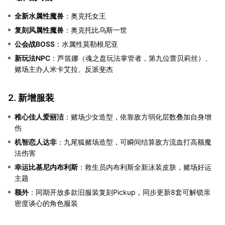
全新水属性魔兽
：奥克托女王
复刻风属性魔兽
：奥克托比乌斯一世
公会战BOSS
：水属性莫勒根尼亚
新玩法NPC
：芦笛娜（魂之盘玩法掌管者，第九位蕾贝莉丝）、
赌场主办人米卡艾拉、反派斐杰
2. 新增服装
稚心佳人爱丽洁
：赌场少女造型，依靠敌方弱化层数叠加自身增
伤
机智恋人达非
：九尾狐赌场造型，可瞬间结算敌方流血打高额魔
法伤害
幸运比基尼内布利斯
：救生员内布利斯全新泳装皮肤，赌场好运
主题
额外
：同期开放多款旧服装复刻Pickup，同步更新8套可解锁亲
密度谈心的角色服装