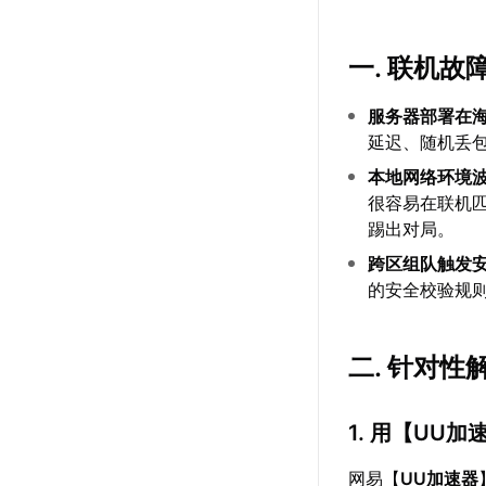
一. 联机故
服务器部署在
延迟、随机丢
本地网络环境
很容易在联机
踢出对局。
跨区组队触发
的安全校验规
二. 针对性
1. 用【
UU加
网易【
UU加速器