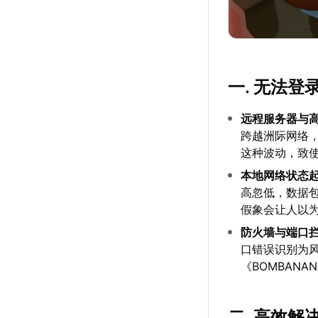
一. 无法登
远程服务器与
跨越洲际网络
这种波动，致
本地网络状态
高忽低，数据
假象会让人以
防火墙与端口
口错误识别为
《BOMBAN
二. 高效