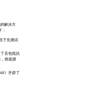
捷的解决方
下：
况下先测试
置了丢包抵抗
通，彻底摆
NA》开辟了