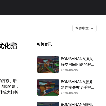
简体中文
优化指
相关资讯
BOMBANANA加入
好友房间闪退的解决
指南：用UU加速器
2026-06-30
稳住三人拆弹！
的盲猴、听
BOMBANANA服务
可遗憾的是，
器连接失败？手把手
体验大打折
教你解决网络卡顿与
2026-06-30
掉线问题！
BOMBANANA联机