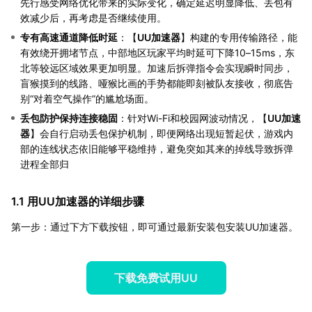
先行感受网络优化带来的实际变化，确定延迟明显降低、丢包有
效减少后，再考虑是否继续使用。
专有高速通道降低时延
：【
UU加速器
】构建的专用传输路径，能
有效绕开拥堵节点，中部地区玩家平均时延可下降10–15ms，东
北等较远区域效果更加明显。加速后拆弹指令会实现瞬时同步，
盲猴摸到的线路、哑猴比画的手势都能即刻被队友接收，彻底告
别“对着空气操作”的尴尬场面。
丢包防护保持连接稳固
：针对Wi-Fi和校园网波动情况，【
UU加速
器
】会自行启动丢包保护机制，即便网络出现短暂起伏，游戏内
部的连线状态依旧能够平稳维持，避免突如其来的掉线导致拆弹
进程全部归
1.1 用UU加速器的详细步骤
第一步：通过下方下载按钮，即可通过最新安装包安装UU加速器。
下载免费试用UU