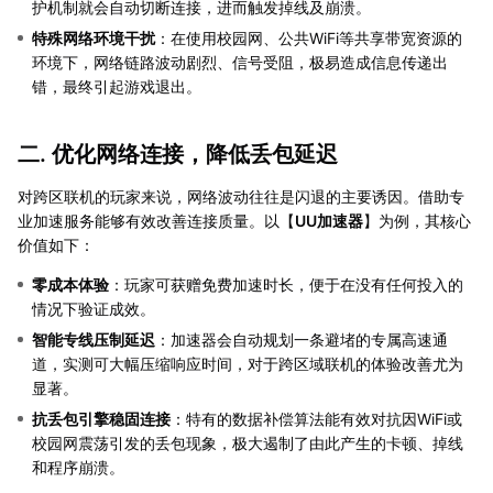
护机制就会自动切断连接，进而触发掉线及崩溃。
特殊网络环境干扰
：在使用校园网、公共WiFi等共享带宽资源的
环境下，网络链路波动剧烈、信号受阻，极易造成信息传递出
错，最终引起游戏退出。
二. 优化网络连接，降低丢包延迟
对跨区联机的玩家来说，网络波动往往是闪退的主要诱因。借助专
业加速服务能够有效改善连接质量。以【
UU加速器
】为例，其核心
价值如下：
零成本体验
：玩家可获赠免费加速时长，便于在没有任何投入的
情况下验证成效。
智能专线压制延迟
：加速器会自动规划一条避堵的专属高速通
道，实测可大幅压缩响应时间，对于跨区域联机的体验改善尤为
显著。
抗丢包引擎稳固连接
：特有的数据补偿算法能有效对抗因WiFi或
校园网震荡引发的丢包现象，极大遏制了由此产生的卡顿、掉线
和程序崩溃。