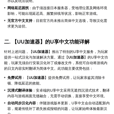
示以及玩法说明。
网络延迟困扰
：由于须连接日本服务器，受地理位置及网络环境
影响，可能出现延迟高、频繁掉线等状况，影响正常游戏。
无官方中文支持
：目前官方尚未推出简体中文选项，导致汉化需
求更为迫切。
二. 【
UU加速器
】的U享中文功能详解
针对上述问题，【
UU加速器
】推出了特别的U享中文服务，为玩家
提供一站式汉化与加速解决方案。通过【
UU加速器
】的U享中文功
能，玩家无须自行安装汉化补丁或修改文件，系统可自动将游戏内
的日文内容实时翻译为简体中文。此功能主要优势包括：
免费试用
：【
UU加速器
】提供免费试用，让玩家亲鉴其消除卡
顿、降低延迟的效能。
沉浸式翻译体验
：安卓端的U享中文采用无遮挡沉浸式技术，翻译
内容与游戏画面无缝融合，无需手动切换，直接享受中文环境。
自动同步汉化内容
：伴随游戏版本更新，U享中文会自动适配新内
容，规避传统补丁易失效或报错的问题，让玩家始终体验最新汉