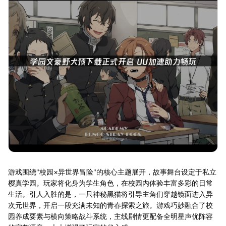
游戏围绕"校园×异世界冒险"的核心主题展开，故事舞台设定于私立
樱真学园。玩家将化身为学生角色，在校园内体验丰富多彩的日常
生活。引人入胜的是，一只神秘黑猫将引导主角们穿越镜面进入异
次元世界，开启一段充满未知的青春探索之旅。游戏巧妙融合了校
园养成要素与横向策略战斗系统，主线剧情更配备全明星声优阵容