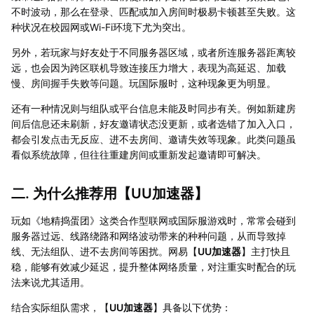
不时波动，那么在登录、匹配或加入房间时极易卡顿甚至失败。这
种状况在校园网或Wi-Fi环境下尤为突出。
另外，若玩家与好友处于不同服务器区域，或者所连服务器距离较
远，也会因为跨区联机导致连接压力增大，表现为高延迟、加载
慢、房间握手失败等问题。玩国际服时，这种现象更为明显。
还有一种情况则与组队或平台信息未能及时同步有关。例如新建房
间后信息还未刷新，好友邀请状态没更新，或者选错了加入入口，
都会引发点击无反应、进不去房间、邀请失效等现象。此类问题虽
看似系统故障，但往往重建房间或重新发起邀请即可解决。
二. 为什么推荐用【
UU加速器
】
玩如《地精捣蛋团》这类合作型联网或国际服游戏时，常常会碰到
服务器过远、线路绕路和网络波动带来的种种问题，从而导致掉
线、无法组队、进不去房间等困扰。网易【
UU加速器
】主打快且
稳，能够有效减少延迟，提升整体网络质量，对注重实时配合的玩
法来说尤其适用。
结合实际组队需求，【
UU加速器
】具备以下优势：