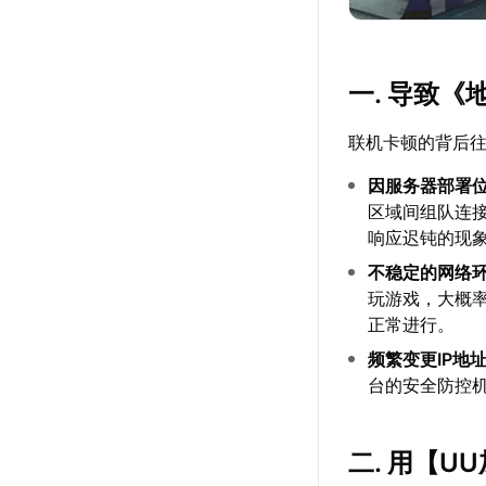
一. 导致
联机卡顿的背后
因服务器部署
区域间组队连
响应迟钝的现
不稳定的网络
玩游戏，大概
正常进行。
频繁变更IP地
台的安全防控
二. 用【
U