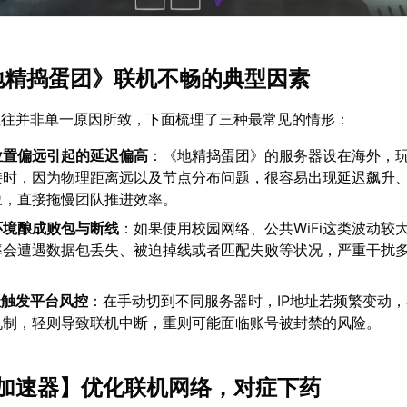
《地精捣蛋团》联机不畅的典型因素
往往并非单一原因所致，下面梳理了三种最常见的情形：
位置偏远引起的延迟偏高
：《地精捣蛋团》的服务器设在海外，
接时，因为物理距离远以及节点分布问题，很容易出现延迟飙升
象，直接拖慢团队推进效率。
环境酿成败包与断线
：如果使用校园网络、公共WiFi这类波动较
率会遭遇数据包丢失、被迫掉线或者匹配失败等状况，严重干扰
址触发平台风控
：在手动切到不同服务器时，IP地址若频繁变动
机制，轻则导致联机中断，重则可能面临账号被封禁的风险。
U加速器
】优化联机网络，对症下药