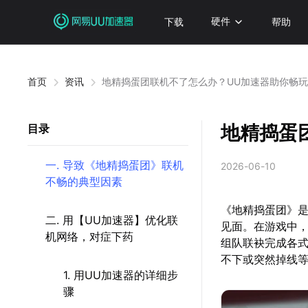
下载
硬件
帮助
首页
资讯
地精捣蛋团联机不了怎么办？UU加速器助你畅
地精捣蛋
目录
一. 导致《地精捣蛋团》联机
2026-06-10
不畅的典型因素
《地精捣蛋团》是
二. 用【UU加速器】优化联
见面。在游戏中
机网络，对症下药
组队联袂完成各
不下或突然掉线
1. 用UU加速器的详细步
骤