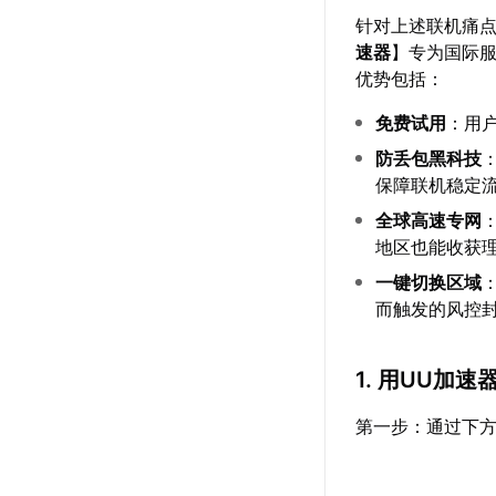
针对上述联机痛
速器
】专为国际
优势包括：
免费试用
：用
防丢包黑科技
保障联机稳定
全球高速专网
地区也能收获
一键切换区域
而触发的风控
1. 用UU加
第一步：通过下方