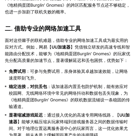
《地精捣蛋团Burglin' Gnomes》的跨区匹配服务节点还不够稳定，
也进一步加剧了联机失败的概率。
二. 借助专业的网络加速工具
面对这些棘手的联机难题，借助专业的网络加速工具成为最实用的
应对方式。例如，网易【
UU加速器
】凭借独立研发的高速专线和智
能路由分配技术，能够为《地精捣蛋团Burglin' Gnomes》的玩家优
先分配高质量的加速节点，显著缓解延迟和丢包困扰，优势如下：
免费试用
：可参与免费试用，亲身体验其卓越加速效能，让网络
速度即刻飞升。
稳定连接，对抗丢包
：该加速器内置丢包防护机制，能有效应对
校园网、无线网络环境中常见的网络抖动和数据包丢失现象，为
《地精捣蛋团Burglin' Gnomes》的联机数据流铺设一条稳固的传
输通道。
显著缩减游戏延迟
：通过接入优化的高速专用网络线路，【
UU加
速器
】能够大幅压缩从玩家终端到游戏服务器之间的数据传输时
间。对于地理位置远离服务器中心的玩家而言，这一优化效果尤
为显著，能从本质上缓解因距离产生的连接障碍。