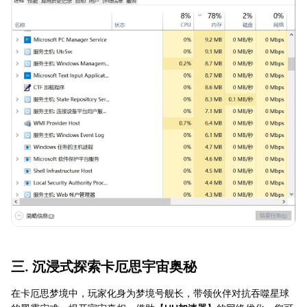
三. 沉浸式探索卡厄思宇宙奥秘
在卡厄思梦境中，玩家化身为梦境号舰长，带领伙伴对抗吞噬星球