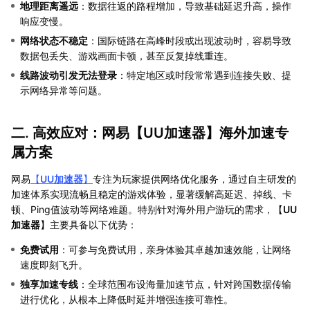
地理距离遥远
：数据往返的路程增加，导致基础延迟升高，操作
响应变慢。
网络状态不稳定
：国际链路在高峰时段或出现波动时，容易导致
数据包丢失、游戏画面卡顿，甚至反复掉线重连。
线路波动引发无法登录
：特定地区或时段常常遇到连接失败、提
示网络异常等问题。
二. 高效应对：网易【
UU加速器
】海外加速专
属方案
网易
【
UU加速器
】
专注为玩家提供网络优化服务，通过自主研发的
加速体系实现流畅且稳定的游戏体验，显著缓解高延迟、掉线、卡
顿、Ping值波动等网络难题。特别针对海外用户游玩的需求，【
UU
加速器
】主要具备以下优势：
免费试用
：可参与免费试用，亲身体验其卓越加速效能，让网络
速度即刻飞升。
独享加速专线
：全球范围布设海量加速节点，针对跨国数据传输
进行优化，从根本上降低时延并增强连接可靠性。