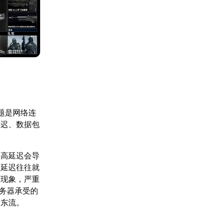
题是网络连
延迟、数据包
。高延迟会导
的延迟往往就
等现象，严重
服务器承受的
诸东流。