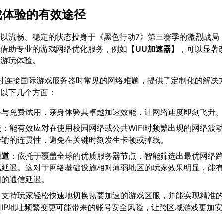
游戏体验的有效途径
以流畅、稳定的状态投身于《黑色行动7》第三赛季的激烈战局
。借助专业的游戏网络优化服务，例如【
UU加速器
】，可以显著
升游玩体验。
对连接国际游戏服务器时常见的网络难题，提供了定制化的解决
在以下几个方面：
参与免费试用，亲身体验其卓越加速效能，让网络速度即刻飞升
失
：能有效应对在使用校园网络或公共WiFi时频繁出现的网络波
传输的连贯性，避免在关键时刻发生卡顿或掉线。
通道
：依托于覆盖全球的优质服务器节点，智能筛选出最优网络
戏延迟。这对于网络基础设施相对薄弱地区的玩家效果明显，能
间的通信延迟。
：支持玩家轻松快速地切换需要加速的游戏区服，并能实现精准的
IP地址频繁变更可能带来的账号安全风险，让跨区域游戏更加