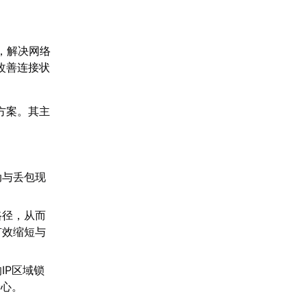
，解决网络
改善连接状
方案。其主
。
动与丢包现
路径，从而
有效缩短与
IP区域锁
安心。