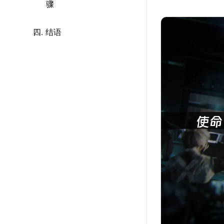
骤
四. 结语