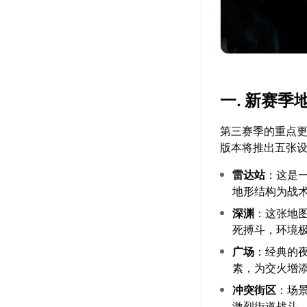
一. 新赛
第三赛季的重点
版本将推出五张
雷达站
：这是
地形结构为战
深渊
：这张地图
死搏斗，环境
广场
：经典的
素，为交火增
冲突街区
：场
激烈街道战斗