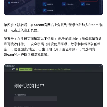
第四步：跳转后，在Steam官网右上角找到"登录"或"加入Steam"按
钮，点击进入注册页面。
第五步：在注册页面填写以下信息： 电子邮箱地址（确保邮箱有效
且可接收邮件），安全密码（建议使用字母、数字和特殊字符的组
合），居住国家/地区，出生日期（用于验证年龄），勾选同意
Steam的用户协议和隐私政策。