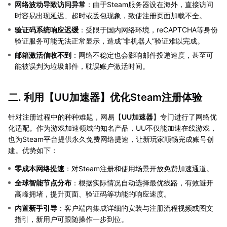
网络波动导致访问异常
：由于Steam服务器设在海外，直接访问
时容易出现延迟、超时或丢包现象，致使注册页面加载不全。
验证码系统响应迟缓
：受限于国内网络环境，reCAPTCHA等身份
验证服务可能无法正常显示，造成“非机器人”验证难以完成。
邮箱激活信收不到
：网络不稳定也会影响邮件投递速度，甚至可
能被误判为垃圾邮件，耽误账户激活时间。
二. 利用【
UU加速器
】优化Steam注册体验
针对注册过程中的种种难题，网易【
UU加速器
】专门进行了网络优
化适配。作为游戏加速领域的知名产品，UU不仅能加速在线游戏，
也为Steam平台提供永久免费网络提速，让新玩家顺畅完成账号创
建。优势如下：
零成本网络提速
：对Steam注册和使用场景开放免费加速通道。
全球智能节点分布
：根据实际情况自动选择最优线路，有效避开
高峰拥堵，提升页面、验证码等功能的响应速度。
内置新手引导
：客户端内集成详细的安装与注册流程视频或图文
指引，新用户可跟随操作一步到位。