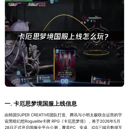
一. 卡厄思梦境国服上线信息
由韩国SUPER CREATIVE团队打造、腾讯与小明太极联合运营的宇
宙黑暗幻想Roguelite卡牌 RPG《卡厄思梦境》，将于2026年5月
28日正式开启国服全平台公测，覆盖PC、安卓、iOS三端且数据互