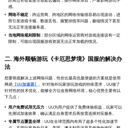
距离过长会直接导致延迟偏高，操作响应滞后，严重影响游玩手
感。
网络不稳定
：跨运营商、跨地区的网络传输很容易出现波动，进
而引发游戏卡顿、数据丢包、频繁掉线等问题，极端情况下甚至
无法正常连接服务器。
当地网络规则限制
：部分区域的网络运营商对游戏连接设有一定
限制，可能出现国服游戏资源无法正常加载的情况。
二. 海外顺畅游玩《卡厄思梦境》国服的解决办
法
想要彻底解决上述网络问题，性价比最高也最便捷的方案就是使用
网易
【
UU加速器
】
。针对海外玩家游玩游戏的特殊需求，UU做了
针对性的技术优化，能够全方位改善网络环境，核心优势主要有以
下几点：
用户免费试用无压力
：UU为用户提供了免费体验权益，玩家可以
先测试加速效果，确认满足自身需求后再按需选择对应服务。
专属节点覆盖全球
：UU在全球范围内布局了超多个性化加速节
点，不管玩家身处日本、美国、澳大利亚还是其他海外地区，都