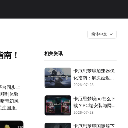
简体中文
指南！
相关资讯
卡厄思梦境加速器优
化指南：解决延迟卡
顿！
2026-07-28
平台同步上
外顺利体验
卡厄思梦境pc怎么下
黑暗奇幻风
载？PC端安装与网络
关注国服。
优化指南！
2026-07-28
卡厄思梦境国际服下