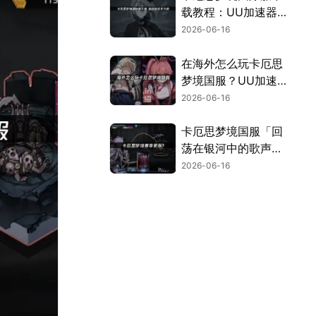
载教程：UU加速器
助你畅玩！
2026-06-16
在海外怎么玩卡厄思
梦境国服？UU加速
器专属优化畅玩无
2026-06-16
忧！
卡厄思梦境国服「回
荡在银河中的歌声」
上线！赛季限定主战
2026-06-16
员「海德玛丽」上
线！