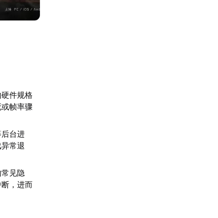
的硬件规格
死或帧率骤
等后台进
戏异常退
的常见隐
中断，进而