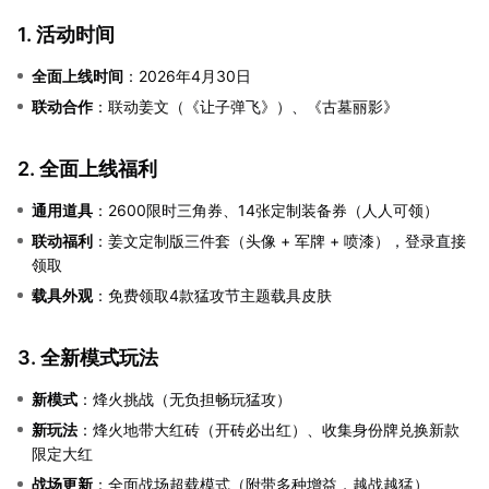
1. 活动时间
全面上线时间
：2026年4月30日
联动合作
：联动姜文（《让子弹飞》）、《古墓丽影》
2. 全面上线福利
通用道具
：2600限时三角券、14张定制装备券（人人可领）
联动福利
：姜文定制版三件套（头像 + 军牌 + 喷漆），登录直接
领取
载具外观
：免费领取4款猛攻节主题载具皮肤
3. 全新模式玩法
新模式
：烽火挑战（无负担畅玩猛攻）
新玩法
：烽火地带大红砖（开砖必出红）、收集身份牌兑换新款
限定大红
战场更新
：全面战场超载模式（附带多种增益，越战越猛）