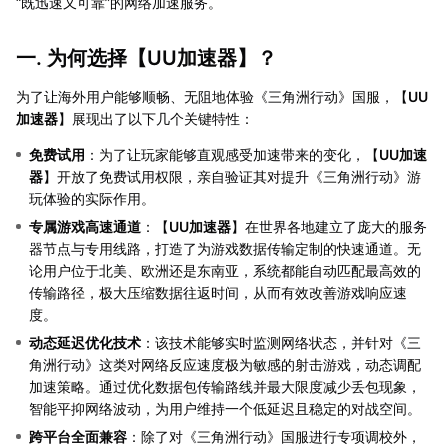
“既迅速又可靠”的网络加速服务。
一. 为何选择【
UU加速器
】？
为了让海外用户能够顺畅、无阻地体验《三角洲行动》国服，【
UU
加速器
】展现出了以下几个关键特性：
免费试用
：为了让玩家能够直观感受加速带来的变化，【
UU加速
器
】开放了免费试用权限，亲自验证其对提升《三角洲行动》游
玩体验的实际作用。
专属游戏高速通道
：【
UU加速器
】在世界各地建立了庞大的服务
器节点与专用线路，打造了为游戏数据传输定制的快速通道。无
论用户位于北美、欧洲还是东南亚，系统都能自动匹配最高效的
传输路径，极大压缩数据往返时间，从而有效改善游戏响应速
度。
动态延迟优化技术
：该技术能够实时监测网络状态，并针对《三
角洲行动》这类对网络反应速度极为敏感的射击游戏，动态调配
加速策略。通过优化数据包传输路线并最大限度减少丢包现象，
智能平抑网络波动，为用户维持一个低延迟且稳定的对战空间。
跨平台全面兼容
：除了对《三角洲行动》国服进行专项调校外，