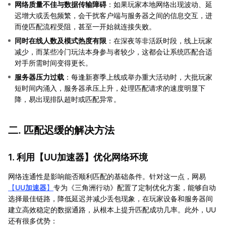
网络质量不佳与数据传输障碍
：如果玩家本地网络出现波动、延
迟增大或丢包频繁，会干扰客户端与服务器之间的信息交互，进
而使匹配流程受阻，甚至一开始就连接失败。
同时在线人数及模式热度有限
：在深夜等非活跃时段，线上玩家
减少，而某些冷门玩法本身参与者较少，这都会让系统匹配合适
对手所需时间变得更长。
服务器压力过载
：每逢新赛季上线或举办重大活动时，大批玩家
短时间内涌入，服务器承压上升，处理匹配请求的速度明显下
降，易出现排队超时或匹配异常。
二. 匹配迟缓的解决方法
1. 利用【
UU加速器
】优化网络环境
网络连通性是影响能否顺利匹配的基础条件。针对这一点，网易
【
UU加速器
】
专为《三角洲行动》配置了定制优化方案，能够自动
选择最佳链路，降低延迟并减少丢包现象，在玩家设备和服务器间
建立高效稳定的数据通路，从根本上提升匹配成功几率。此外，UU
还有很多优势：