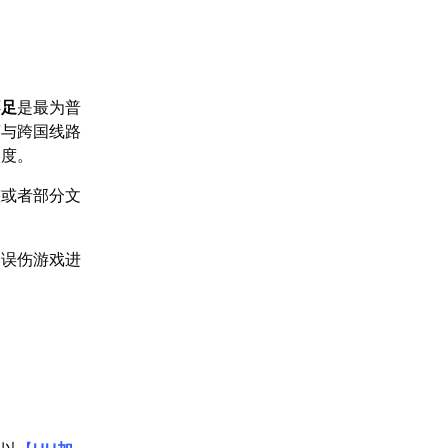
不足
是最为普
离与跨国线路
速度。
整或者部分文
会误伤游戏进