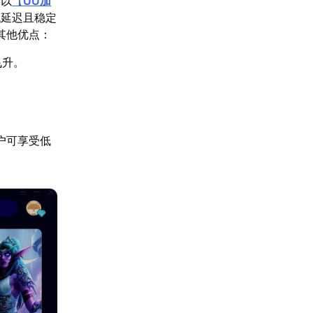
。以
【
UU加
低延迟且稳定
其他优点：
飞升。
户可享受低
。