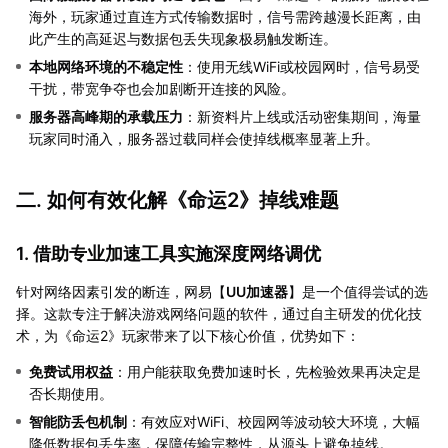
海外，玩家通过直连方式传输数据时，信号需跨越漫长距离，由
此产生的高延迟与数据包丢失现象极易触发断连。
本地网络环境的不稳定性
：使用无线WiFi或校园网时，信号易受
干扰，带宽争夺也会加剧断开连接的风险。
服务器高峰期的承载压力
：新资料片上线或活动密集期间，海量
玩家同时涌入，服务器过载同样会使掉线概率显著上升。
二. 如何有效化解《命运2》掉线难题
1. 借助专业加速工具实施深度网络调优
针对网络因素引发的断连，网易【
UU加速器
】是一个值得尝试的选
择。这款专注于解决游戏网络问题的软件，通过自主研发的优化技
术，为《命运2》玩家带来了以下核心价值，优势如下：
免费试用权益
：用户能获取免费加速时长，先检验效果再决定是
否长期使用。
智能防丢包机制
：有效应对WiFi、校园网等波动较大环境，大幅
降低数据包丢失率，保障传输完整性，从源头上避免掉线。