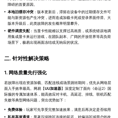
障碍的首要原因。
本地旧缓存冲突
：版本更新后，滞留在设备中的过期缓存文件可
能与新资源包产生冲突，进而造成加载卡死或登录界面停滞。大
版本升级后，此类故障的发生概率明显攀升。
硬件调度失配
：当显卡性能难以支撑过高画质，或系统错误地调
用集成显卡来运行游戏，在团队副本、广阔的开放世界等高负荷
场景下，极易出现画面冻结或无响应的状况。
二. 针对性解决策略
1. 网络质量先行强化
若故障出现在资源加载、匹配连线或场景跳转期间，优先从网络层
面入手效率最高。网易【
UU加速器
】深度定制了面向《命运2》国
际服的专属加速体系，能高效应对卡机、高延迟、掉线、联机匹配
失败等典型网络问题，突出优势如下：
免费体验
：玩家可先享受完整加速效果，满意后再决定是否续用
私有高速通道
：显著压缩跨区连接的延迟，对偏远区域用户的改