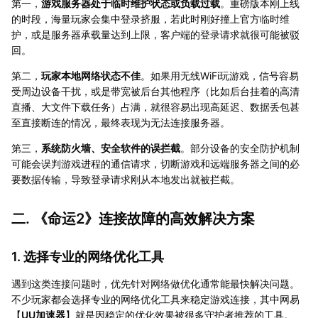
第一，
游戏服务器处于临时维护状态或负载过载
。重磅版本刚上线
的时段，海量玩家会集中登录挤服，若此时刚好撞上官方临时维
护，或是服务器承载量达到上限，客户端的登录请求就很可能被驳
回。
第二，
玩家本地网络状态不佳
。如果用无线WiFi玩游戏，信号容易
受周边设备干扰，或是带宽被后台其他程序（比如后台挂着的高清
直播、大文件下载任务）占满，就很容易出现高延迟、数据丢包甚
至直接断连的情况，最终表现为无法连接服务器。
第三，
系统防火墙、安全软件的误拦截
。部分设备的安全防护机制
可能会误判游戏进程的通信请求，切断游戏和远端服务器之间的必
要数据传输，导致登录请求刚从本地发出就被拦截。
二. 《命运2》连接故障的高效解决方案
1. 选择专业的网络优化工具
遇到这类连接问题时，优先针对网络做优化通常能最快解决问题。
不少玩家都会选择专业的网络优化工具来稳定游戏连接，其中网易
【
UU加速器
】就是因稳定的优化效果被很多守护者推荐的工具。