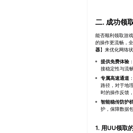
二. 成功
能否顺利领取游
的操作更流畅，
器
】来优化网络
提供免费体验
接稳定性与流
专属高速通道
路径，对于地
时的操作反馈
智能稳传防护
护，保障数据
1. 用UU领