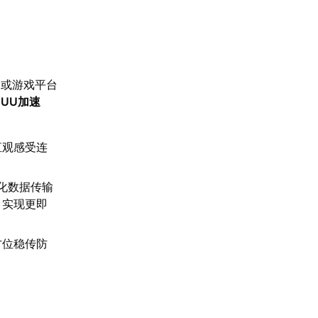
网或游戏平台
【
UU加速
直观感受连
化数据传输
，实现更即
方位稳传防
。