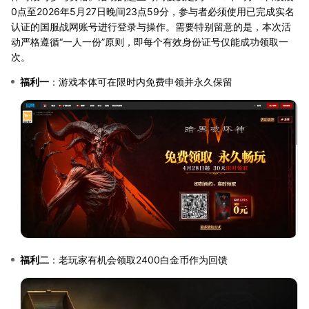
0点至2026年5月27日晚间23点59分，参与者必须使用已完成实名
认证的国服战网账号进行登录与操作。需要特别留意的是，本次活
动严格遵循“一人一份”原则，即每个有效身份证号仅能成功领取一
次。
福利一
：游戏本体可在限时内免费申领并永久保留
福利二
：老玩家有机会领取2400白金币作为回馈