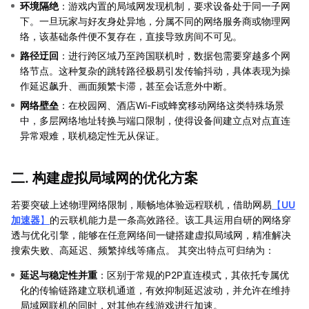
环境隔绝
：游戏内置的局域网发现机制，要求设备处于同一子网
下。一旦玩家与好友身处异地，分属不同的网络服务商或物理网
络，该基础条件便不复存在，直接导致房间不可见。
路径迂回
：进行跨区域乃至跨国联机时，数据包需要穿越多个网
络节点。这种复杂的跳转路径极易引发传输抖动，具体表现为操
作延迟飙升、画面频繁卡滞，甚至会话意外中断。
网络壁垒
：在校园网、酒店Wi-Fi或蜂窝移动网络这类特殊场景
中，多层网络地址转换与端口限制，使得设备间建立点对点直连
异常艰难，联机稳定性无从保证。
二. 构建虚拟局域网的优化方案
若要突破上述物理网络限制，顺畅地体验远程联机，借助网易
【
UU
加速器
】
的云联机能力是一条高效路径。该工具运用自研的网络穿
透与优化引擎，能够在任意网络间一键搭建虚拟局域网，精准解决
搜索失败、高延迟、频繁掉线等痛点。 其突出特点可归纳为：
延迟与稳定性并重
：区别于常规的P2P直连模式，其依托专属优
化的传输链路建立联机通道，有效抑制延迟波动，并允许在维持
局域网联机的同时，对其他在线游戏进行加速。