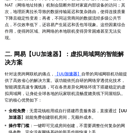
NAT（网络地址转换）机制会阻断外部对家庭内部设备的访问；其
次，地理距离拉长导致的数据传输延迟和复杂路由，使得连接质量
下降且稳定性变差；再者，不同运营商间的数据流经多级公共节
点，不仅效率低下，还容易产生延迟和丢包等现象。这些因素综合
作用，使得跨区域、跨网络的本地联机变得异常困难甚至无法实
现。
二. 网易【
UU加速器
】：虚拟局域网的智能解
决方案
针对这类跨网联机的痛点，
【
UU加速器
】
自带的局域网联机功能提
供了高效省心的解决方案。该功能依托自研的网络穿透优化技术，
智能调度高速专属线路，可在各类差异化网络环境下搭建稳定的虚
拟局域网，让身处全球各地的玩家联机流畅度媲美线下同屋组队。
它的核心优势如下：
全程免费
：无需花钱租用或自行搭建昂贵服务器，直接通过【
UU
加速器
】就能免费创建联机房间，无额外成本。
操作零门槛
：一键即可完成房间创建，不需要调整任何复杂的网
络参数，完全没有网络基础的新手也能快速上手。