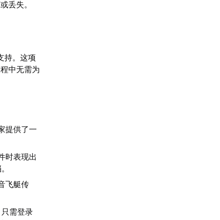
坏或丢失。
支持。这项
旅程中无需为
家提供了一
件时表现出
档。
音飞艇传
，只需登录