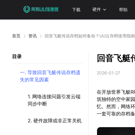
下载
硬件
帮助
首页
资讯
回音飞艇传说存档如何备份？UU云存档使用指
回音飞艇
目录
一. 导致回音飞艇传说存档遗
2026-01-27
失的常见因素
在开放世界飞艇R
1. 网络连接问题引发云端
筑独特的空中家
同步中断
忆。然而，网络
一套可靠的存档
2. 硬件故障或非正常关机