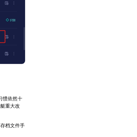
习惯依然十
飞艇重大改
。
将存档文件手