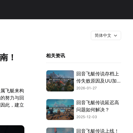
简体中文
指南！
相关资讯
回音飞艇传说存档上
传失败原因及UU加
速器解决方法！
2026-01-27
专属飞艇来构
家的努力与回
回音飞艇传说延迟高
。因此，建立
问题如何解决？
2025-12-03
回音飞艇传说上线！