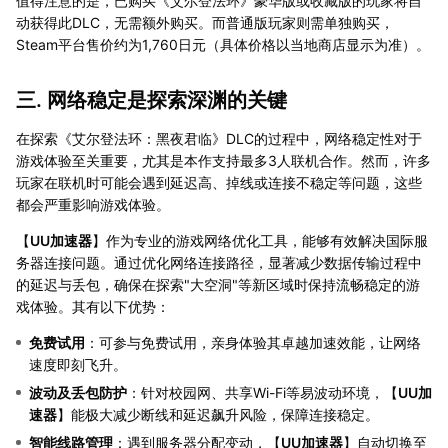
值得注意的是，已购买《艾尔登法环》豪华版或收藏版的玩家将自
动获得此DLC，无需额外购买。而普通版玩家则需单独购买，
Steam平台售价约为1,760日元（具体价格以当地商店显示为准）。
三. 网络稳定是探索深渊的关键
在探索《艾尔登法环：黑夜君临》DLC的过程中，网络稳定性对于
游戏体验至关重要，尤其是本作支持最多3人联机合作。然而，许多
玩家在联机时可能会遇到延迟高、掉线或连接不稳定等问题，这些
都会严重影响游戏体验。
【
UU加速器
】作为专业的游戏网络优化工具，能够有效解决国际服
务器连接问题。通过优化网络连接路径，显著减少数据传输过程中
的延迟与丢包，确保在探索"大空洞"等新区域时保持流畅稳定的游
戏体验。其有以下优势：
免费试用
：可参与免费试用，亲身体验其卓越加速效能，让网络
速度即刻飞升。
波动及丢包防护
：针对校园网、共享Wi-Fi等易波动环境，【
UU加
速器
】能极大减少断线和延迟飙升风险，保障连接稳定。
智能线路管理
：遇到服务器分配变动，【
UU加速器
】自动切换至