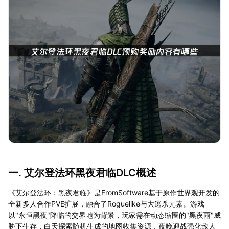
一. 艾尔登法环黑夜君临DLC概述
《艾尔登法环：黑夜君临》是FromSoftware基于原作世界观开发的
全新多人合作PVE扩展，融合了Roguelike与大逃杀元素。游戏
以"永恒黑夜"降临的交界地为背景，玩家需在动态缩圈的"黑夜雨"威
胁下生存，白天探索随机生成的地图收集资源，夜晚迎战强化敌人