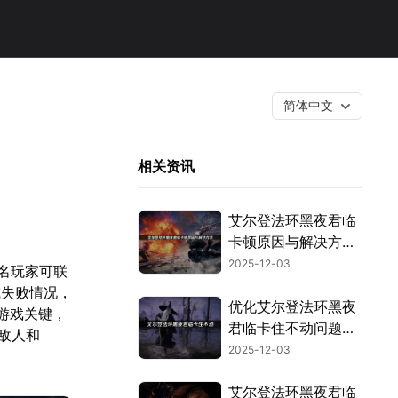
简体中文
相关资讯
艾尔登法环黑夜君临
卡顿原因与解决方
案！
2025-12-03
三名玩家可联
或失败情况，
优化艾尔登法环黑夜
的游戏关键，
君临卡住不动问题：
敌人和
网络与设置解决指
2025-12-03
南！
艾尔登法环黑夜君临