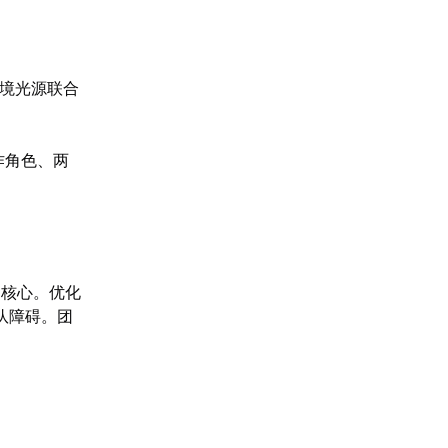
环境光源联合
作角色、两
的核心。优化
队障碍。团