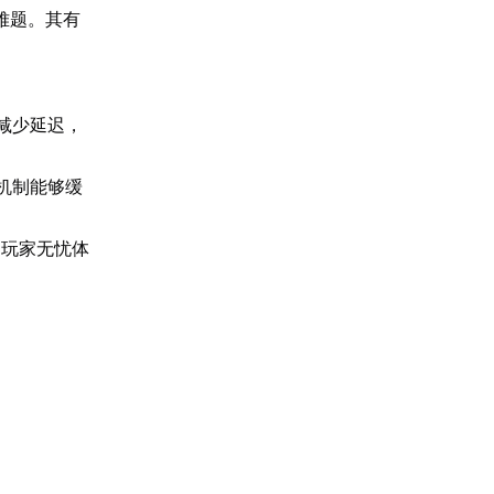
难题。其有
。
减少延迟，
机制能够缓
助玩家无忧体