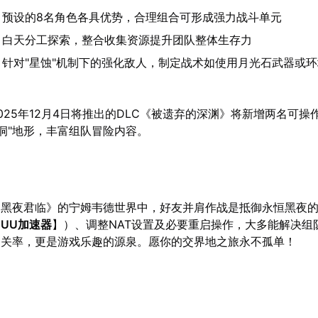
：预设的8名角色各具优势，合理组合可形成强力战斗单元
：白天分工探索，整合收集资源提升团队整体生存力
：针对"星蚀"机制下的强化敌人，制定战术如使用月光石武器或
025年12月4日将推出的DLC《被遗弃的深渊》将新增两名可操
空洞"地形，丰富组队冒险内容。
：黑夜君临》的宁姆韦德世界中，好友并肩作战是抵御永恒黑夜
【
UU加速器
】）、调整NAT设置及必要重启操作，大多能解决组
通关率，更是游戏乐趣的源泉。愿你的交界地之旅永不孤单！