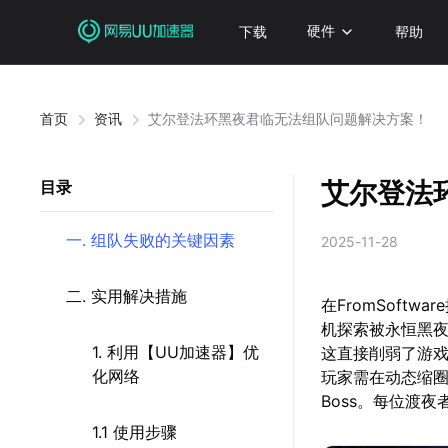
下载
硬件
帮助
首页
资讯
艾尔登法环黑夜君临无法组队问题解决方案！
艾尔登法
目录
一. 组队失败的关键因素
2025-11-28
二. 实用解决措施
在FromSoft
机探索被永恒黑
1. 利用【UU加速器】优
这直接削弱了游戏
化网络
玩家需在动态缩圈
Boss。每位渡
1.1 使用步骤